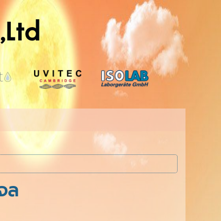
,Ltd
จำกัด
เจล